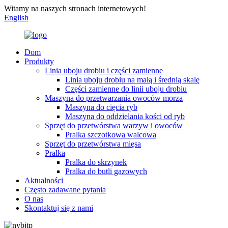
Witamy na naszych stronach internetowych!
English
Dom
Produkty
Linia uboju drobiu i części zamienne
Linia uboju drobiu na małą i średnią skalę
Części zamienne do linii uboju drobiu
Maszyna do przetwarzania owoców morza
Maszyna do cięcia ryb
Maszyna do oddzielania kości od ryb
Sprzęt do przetwórstwa warzyw i owoców
Pralka szczotkowa walcowa
Sprzęt do przetwórstwa mięsa
Pralka
Pralka do skrzynek
Pralka do butli gazowych
Aktualności
Często zadawane pytania
O nas
Skontaktuj się z nami