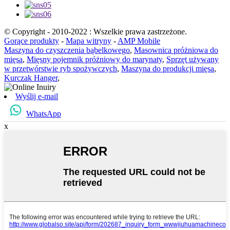
© Copyright - 2010-2022 : Wszelkie prawa zastrzeżone.
Gorące produkty
-
Mapa witryny
-
AMP Mobile
Maszyna do czyszczenia bąbelkowego
,
Masownica próżniowa do
mięsa
,
Mięsny pojemnik próżniowy do marynaty
,
Sprzęt używany
w przetwórstwie ryb spożywczych
,
Maszyna do produkcji mięsa
,
Kurczak Hanger
,
Wyślij e-mail
WhatsApp
x