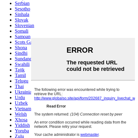
Serbian
Sesotho
Sinhala
Slovak
Slovenian
Somali
Samoan
Scots Gaelic
Shona
Sindhi
Sundanese
Swahili
Tajik
Tamil
Telugu
Thai
Ukrainian
Urdu
Uzbek
Vietnamese
Welsh
Xhosa
Yiddish
Yoruba
Zulu