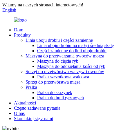
Witamy na naszych stronach internetowych!
English
Dom
Produkty
Linia uboju drobiu i części zamienne
Linia uboju drobiu na małą i średnią skalę
Części zamienne do linii uboju drobiu
Maszyna do przetwarzania owoców morza
Maszyna do cięcia ryb
Maszyna do oddzielania kości od ryb
Sprzęt do przetwórstwa warzyw i owoców
Pralka szczotkowa walcowa
Sprzęt do przetwórstwa mięsa
Pralka
Pralka do skrzynek
Pralka do butli gazowych
Aktualności
Często zadawane pytania
O nas
Skontaktuj się z nami