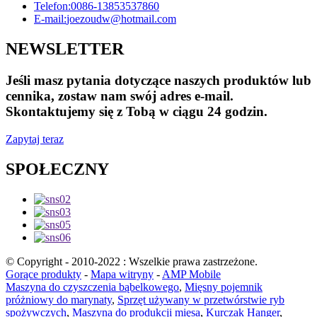
Telefon:
0086-13853537860
E-mail:
joezoudw@hotmail.com
NEWSLETTER
Jeśli masz pytania dotyczące naszych produktów lub
cennika, zostaw nam swój adres e-mail.
Skontaktujemy się z Tobą w ciągu 24 godzin.
Zapytaj teraz
SPOŁECZNY
© Copyright - 2010-2022 : Wszelkie prawa zastrzeżone.
Gorące produkty
-
Mapa witryny
-
AMP Mobile
Maszyna do czyszczenia bąbelkowego
,
Mięsny pojemnik
próżniowy do marynaty
,
Sprzęt używany w przetwórstwie ryb
spożywczych
,
Maszyna do produkcji mięsa
,
Kurczak Hanger
,