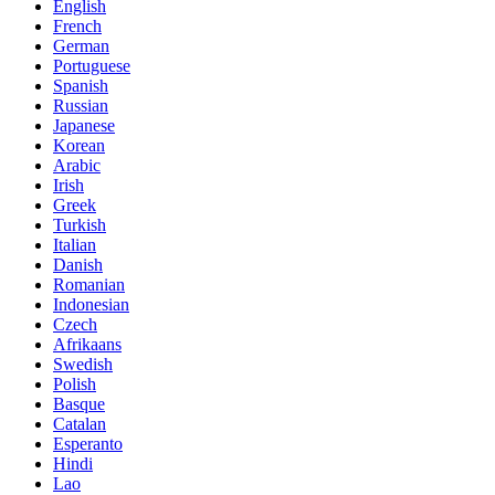
English
French
German
Portuguese
Spanish
Russian
Japanese
Korean
Arabic
Irish
Greek
Turkish
Italian
Danish
Romanian
Indonesian
Czech
Afrikaans
Swedish
Polish
Basque
Catalan
Esperanto
Hindi
Lao