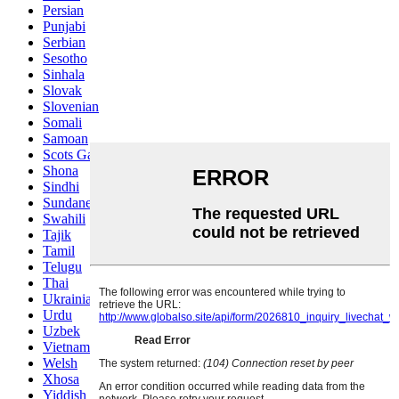
Persian
Punjabi
Serbian
Sesotho
Sinhala
Slovak
Slovenian
Somali
Samoan
Scots Gaelic
Shona
Sindhi
Sundanese
Swahili
Tajik
Tamil
Telugu
Thai
Ukrainian
Urdu
Uzbek
Vietnamese
Welsh
Xhosa
Yiddish