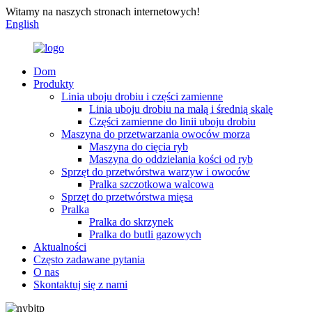
Witamy na naszych stronach internetowych!
English
Dom
Produkty
Linia uboju drobiu i części zamienne
Linia uboju drobiu na małą i średnią skalę
Części zamienne do linii uboju drobiu
Maszyna do przetwarzania owoców morza
Maszyna do cięcia ryb
Maszyna do oddzielania kości od ryb
Sprzęt do przetwórstwa warzyw i owoców
Pralka szczotkowa walcowa
Sprzęt do przetwórstwa mięsa
Pralka
Pralka do skrzynek
Pralka do butli gazowych
Aktualności
Często zadawane pytania
O nas
Skontaktuj się z nami