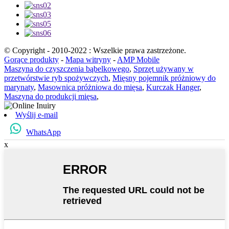
© Copyright - 2010-2022 : Wszelkie prawa zastrzeżone.
Gorące produkty
-
Mapa witryny
-
AMP Mobile
Maszyna do czyszczenia bąbelkowego
,
Sprzęt używany w
przetwórstwie ryb spożywczych
,
Mięsny pojemnik próżniowy do
marynaty
,
Masownica próżniowa do mięsa
,
Kurczak Hanger
,
Maszyna do produkcji mięsa
,
Wyślij e-mail
WhatsApp
x