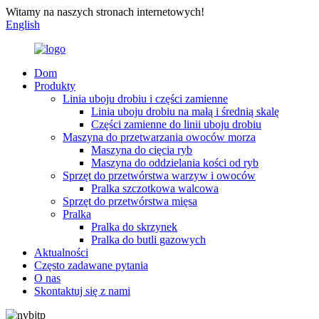
Witamy na naszych stronach internetowych!
English
Dom
Produkty
Linia uboju drobiu i części zamienne
Linia uboju drobiu na małą i średnią skalę
Części zamienne do linii uboju drobiu
Maszyna do przetwarzania owoców morza
Maszyna do cięcia ryb
Maszyna do oddzielania kości od ryb
Sprzęt do przetwórstwa warzyw i owoców
Pralka szczotkowa walcowa
Sprzęt do przetwórstwa mięsa
Pralka
Pralka do skrzynek
Pralka do butli gazowych
Aktualności
Często zadawane pytania
O nas
Skontaktuj się z nami