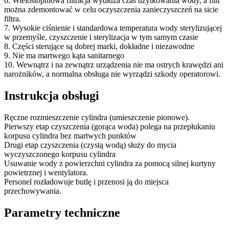
6. Wielostopniowa filtracja wydłuża czas użytkowania wody, a filtr
można zdemontować w celu oczyszczenia zanieczyszczeń na sicie
filtra.
7. Wysokie ciśnienie i standardowa temperatura wody sterylizującej
w przemyśle, czyszczenie i sterylizacja w tym samym czasie
8. Części sterujące są dobrej marki, dokładne i niezawodne
9. Nie ma martwego kąta sanitarnego
10. Wewnątrz i na zewnątrz urządzenia nie ma ostrych krawędzi ani
narożników, a normalna obsługa nie wyrządzi szkody operatorowi.
Instrukcja obsługi
Ręczne rozmieszczenie cylindra (umieszczenie pionowe).
Pierwszy etap czyszczenia (gorąca woda) polega na przepłukaniu
korpusu cylindra bez martwych punktów
Drugi etap czyszczenia (czystą wodą) służy do mycia
wyczyszczonego korpusu cylindra
Usuwanie wody z powierzchni cylindra za pomocą silnej kurtyny
powietrznej i wentylatora.
Personel rozładowuje butlę i przenosi ją do miejsca
przechowywania.
Parametry techniczne