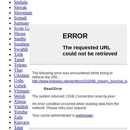
Sinhala
Slovak
Slovenian
Somali
Samoan
Scots Gaelic
Shona
Sindhi
Sundanese
Swahili
Tajik
Tamil
Telugu
Thai
Ukrainian
Urdu
Uzbek
Vietnamese
Welsh
Xhosa
Yiddish
Yoruba
Zulu
Kinyarwanda
Tatar