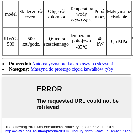
Temperatura
Skuteczność
Objętość
Pobór
Maksymalne
model
wody
leczenia
zbiornika
mocy
ciśnienie
czyszczącej
temperatura
JHWG-
500
0,6 metra
48
pokojowa
0,5 MPa
580
szt./godz.
sześciennego
kW
-85℃
Poprzedni:
Automatyczna pralka do koszy na skrzynki
Następny:
Maszyna do prostego cięcia kawałków ryby