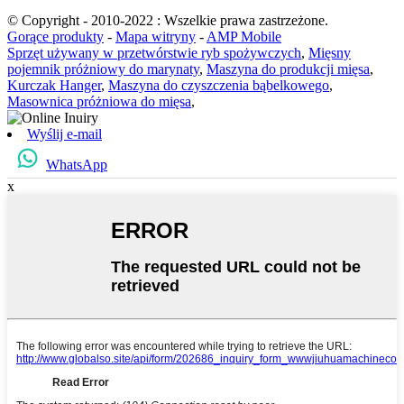
© Copyright - 2010-2022 : Wszelkie prawa zastrzeżone.
Gorące produkty
-
Mapa witryny
-
AMP Mobile
Sprzęt używany w przetwórstwie ryb spożywczych
,
Mięsny
pojemnik próżniowy do marynaty
,
Maszyna do produkcji mięsa
,
Kurczak Hanger
,
Maszyna do czyszczenia bąbelkowego
,
Masownica próżniowa do mięsa
,
Wyślij e-mail
WhatsApp
x