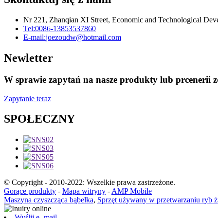
Nr 221, Zhanqian XI Street, Economic and Technological De
Tel:
0086-13853537860
E-mail:
joezoudw@hotmail.com
Newletter
W sprawie zapytań na nasze produkty lub prcenerii z
Zapytanie teraz
SPOŁECZNY
© Copyright - 2010-2022: Wszelkie prawa zastrzeżone.
Gorące produkty
-
Mapa witryny
-
AMP Mobile
Maszyna czyszcząca bąbelka
,
Sprzęt używany w przetwarzaniu ryb
Wyślij e -mail