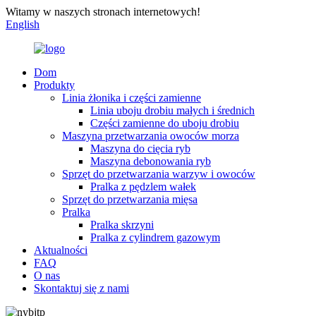
Witamy w naszych stronach internetowych!
English
Dom
Produkty
Linia żłonika i części zamienne
Linia uboju drobiu małych i średnich
Części zamienne do uboju drobiu
Maszyna przetwarzania owoców morza
Maszyna do cięcia ryb
Maszyna debonowania ryb
Sprzęt do przetwarzania warzyw i owoców
Pralka z pędzlem wałek
Sprzęt do przetwarzania mięsa
Pralka
Pralka skrzyni
Pralka z cylindrem gazowym
Aktualności
FAQ
O nas
Skontaktuj się z nami