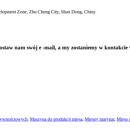
velopment Zone, Zhu Cheng City, Shan Dong, Chiny.
ostaw nam swój e -mail, a my zostaniemy w kontakcie 
 żywnościowych
,
Maszyna do produkcji mięsa
,
Mięsny marynat
,
Mięso 