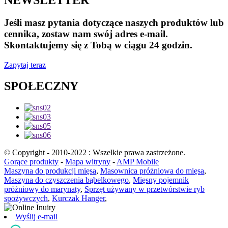
Jeśli masz pytania dotyczące naszych produktów lub
cennika, zostaw nam swój adres e-mail.
Skontaktujemy się z Tobą w ciągu 24 godzin.
Zapytaj teraz
SPOŁECZNY
© Copyright - 2010-2022 : Wszelkie prawa zastrzeżone.
Gorące produkty
-
Mapa witryny
-
AMP Mobile
Maszyna do produkcji mięsa
,
Masownica próżniowa do mięsa
,
Maszyna do czyszczenia bąbelkowego
,
Mięsny pojemnik
próżniowy do marynaty
,
Sprzęt używany w przetwórstwie ryb
spożywczych
,
Kurczak Hanger
,
Wyślij e-mail