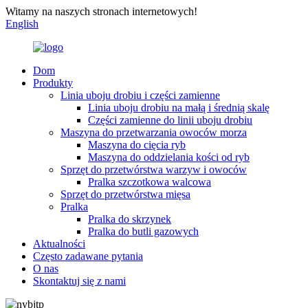
Witamy na naszych stronach internetowych!
English
Dom
Produkty
Linia uboju drobiu i części zamienne
Linia uboju drobiu na małą i średnią skalę
Części zamienne do linii uboju drobiu
Maszyna do przetwarzania owoców morza
Maszyna do cięcia ryb
Maszyna do oddzielania kości od ryb
Sprzęt do przetwórstwa warzyw i owoców
Pralka szczotkowa walcowa
Sprzęt do przetwórstwa mięsa
Pralka
Pralka do skrzynek
Pralka do butli gazowych
Aktualności
Często zadawane pytania
O nas
Skontaktuj się z nami