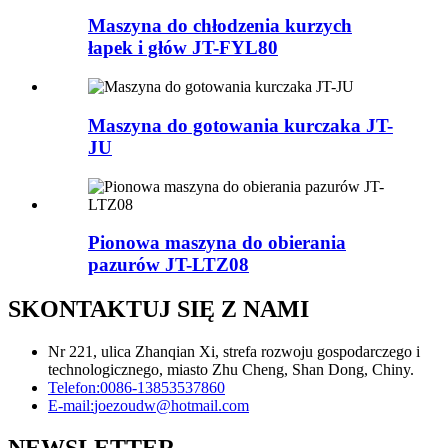
Maszyna do chłodzenia kurzych
łapek i głów JT-FYL80
Maszyna do gotowania kurczaka JT-
JU
Pionowa maszyna do obierania
pazurów JT-LTZ08
SKONTAKTUJ SIĘ Z NAMI
Nr 221, ulica Zhanqian Xi, strefa rozwoju gospodarczego i
technologicznego, miasto Zhu Cheng, Shan Dong, Chiny.
Telefon:
0086-13853537860
E-mail:
joezoudw@hotmail.com
NEWSLETTER