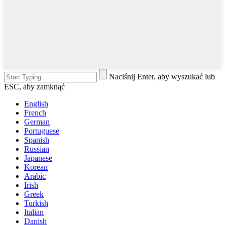
Naciśnij Enter, aby wyszukać lub
ESC, aby zamknąć
English
French
German
Portuguese
Spanish
Russian
Japanese
Korean
Arabic
Irish
Greek
Turkish
Italian
Danish